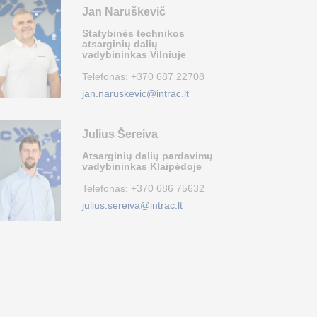
Jan Naruškevič
Statybinės technikos
atsarginių dalių
vadybininkas Vilniuje
Telefonas:
+370 687 22708
jan.naruskevic@intrac.lt
Julius Šereiva
Atsarginių dalių pardavimų
vadybininkas Klaipėdoje
Telefonas:
+370 686 75632
julius.sereiva@intrac.lt