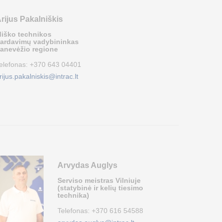
rijus Pakalniškis
iško technikos
ardavimų vadybininkas
anevėžio regione
elefonas:
+370 643 04401
rijus.pakalniskis@intrac.lt
Arvydas Auglys
Serviso meistras Vilniuje
(statybinė ir kelių tiesimo
technika)
Telefonas:
+370 616 54588