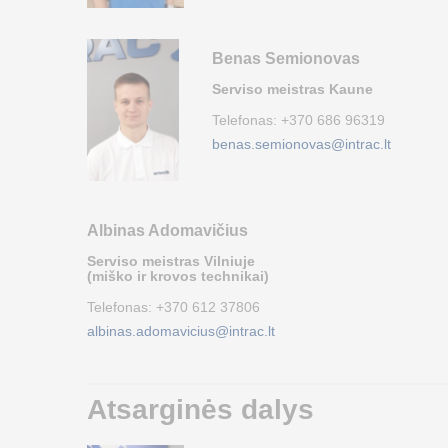
Benas Semionovas
Serviso meistras Kaune
Telefonas:
+370 686 96319
benas.semionovas@intrac.lt
Albinas Adomavičius
Serviso meistras Vilniuje
(miško ir krovos technikai)
Telefonas:
+370 612 37806
albinas.adomavicius@intrac.lt
Atsarginės dalys