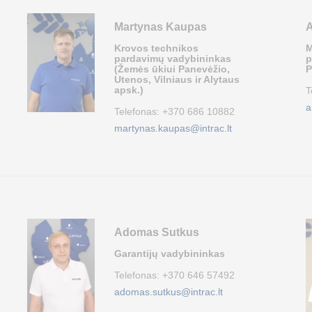
Martynas Kaupas
A
Krovos technikos
M
pardavimų vadybininkas
p
(Žemės ūkiui Panevėžio,
P
Utenos, Vilniaus ir Alytaus
apsk.)
T
a
Telefonas:
+370 686 10882
martynas.kaupas@intrac.lt
Adomas Sutkus
Garantijų vadybininkas
Telefonas:
+370 646 57492
adomas.sutkus@intrac.lt