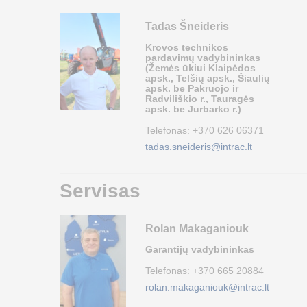
Tadas Šneideris
Krovos technikos
pardavimų vadybininkas
(Žemės ūkiui Klaipėdos
apsk., Telšių apsk., Šiaulių
apsk. be Pakruojo ir
Radviliškio r., Tauragės
apsk. be Jurbarko r.)
Telefonas:
+370 626 06371
tadas.sneideris@intrac.lt
Servisas
Rolan Makaganiouk
Garantijų vadybininkas
Telefonas:
+370 665 20884
rolan.makaganiouk@intrac.lt