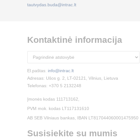
tautvydas.buda@intrac.lt
Kontaktinė informacija
El.paštas:
info@intrac.lt
Adresas: Ušos g. 2, LT-02121, Vilnius, Lietuva
Telefonas:
+370 5 2132248
Įmonės kodas 111713162,
PVM mok. kodas LT117131610
AB SEB Vilniaus bankas, IBAN LT817044060001475950
Susisiekite su mumis