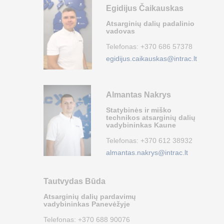
Egidijus Čaikauskas
Atsarginių dalių padalinio
vadovas
Telefonas:
+370 686 57378
egidijus.caikauskas@intrac.lt
Almantas Nakrys
Statybinės ir miško
technikos atsarginių dalių
vadybininkas Kaune
Telefonas:
+370 612 38932
almantas.nakrys@intrac.lt
Tautvydas Būda
Atsarginių dalių pardavimų
vadybininkas Panevėžyje
Telefonas:
+370 688 90076