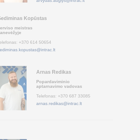
arvydas.auglys@intrac.lt
ediminas Kopūstas
erviso meistras
anevėžyje
elefonas:
+370 614 50654
ediminas.kopustas@intrac.lt
Arnas Redikas
Popardaviminio
aptarnavimo vadovas
Telefonas:
+370 687 33085
arnas.redikas@intrac.lt