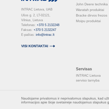
John Deere technika
INTRAC Lietuva, UAB
Waratah produktai
Ušos g. 2, LT-02121,

Bracke dirvos frezos
Vilnius, Lietuva

Moipu produktai
Telefonas: 
+370 5 2132248
Faksas: 
+370 5 2132247
E-paštas: 
info@intrac.lt
VISI KONTAKTAI
Servisas
INTRAC Lietuva
serviso tarnyba
Naudojame privalomus ir neprivalomus slapukus, kad užtik
informacijos apie šioje svetainėje naudojamus slapukus g