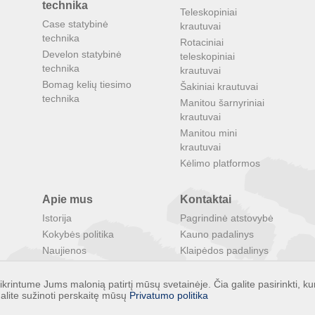
technika
Teleskopiniai
Case statybinė
krautuvai
technika
Rotaciniai
Develon statybinė
teleskopiniai
technika
krautuvai
Bomag kelių tiesimo
Šakiniai krautuvai
technika
Manitou šarnyriniai
krautuvai
Manitou mini
krautuvai
Kėlimo platformos
Apie mus
Kontaktai
Istorija
Pagrindinė atstovybė
Kokybės politika
Kauno padalinys
Naujienos
Klaipėdos padalinys
Paieška
Panevėžio padalinys
Darbo pasiūlymai
INTRAC Latvija
rintume Jums malonią patirtį mūsų svetainėje. Čia galite pasirinkti, ku
alite sužinoti perskaitę mūsų
Privatumo politika
Specialūs pasiūlymai
INTRAC Estija