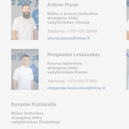
Artūras Puzas
Miško ir krovos technikos
atsarginių dalių
vadybininkas Vilniuje
Telefonas:
+370 610 39948
arturas.puzas@intrac.lt
Rimgaudas Leskauskas
Krovos technikos
atsarginių dalių
vadybininkas Kaune
Telefonas:
+370 603 87669
rimgaudas.leskauskas@intrac.lt
Dovydas Kazbaraitis
Miško technikos
atsarginių dalių
vadybininkas Klaipėdoje