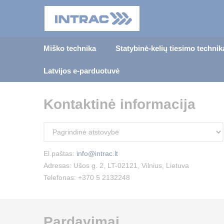
Miško technika
Statybinė-kelių tiesimo technik
Latvijos e-parduotuvė
Kontaktinė informacija
El.paštas:
info@intrac.lt
Adresas: Ušos g. 2, LT-02121, Vilnius, Lietuva
Telefonas:
+370 5 2132248
Pardavimai