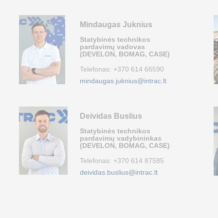
Mindaugas Juknius
Statybinės technikos
pardavimų vadovas
(DEVELON, BOMAG, CASE)
Telefonas:
+370 614 66590
mindaugas.juknius@intrac.lt
Deividas Buslius
Statybinės technikos
pardavimų vadybininkas
(DEVELON, BOMAG, CASE)
Telefonas:
+370 614 87585
deividas.buslius@intrac.lt