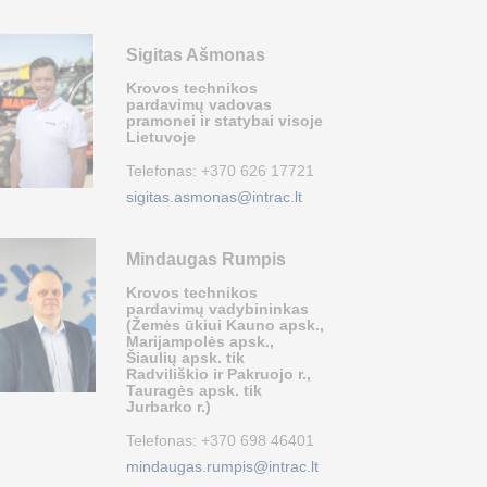
Sigitas Ašmonas
Krovos technikos
pardavimų vadovas
pramonei ir statybai visoje
Lietuvoje
Telefonas:
+370 626 17721
sigitas.asmonas@intrac.lt
Mindaugas Rumpis
Krovos technikos
pardavimų vadybininkas
(Žemės ūkiui Kauno apsk.,
Marijampolės apsk.,
Šiaulių apsk. tik
Radviliškio ir Pakruojo r.,
Tauragės apsk. tik
Jurbarko r.)
Telefonas:
+370 698 46401
mindaugas.rumpis@intrac.lt