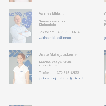
Vaidas Mitkus
G
Serviso meistras
S
Klaipėdoje
P
Telefonas:
+370 682 16614
T
vaidas.mitkus@intrac.lt
g
Justė Motiejauskienė
Serviso vadybininkė
sąskaitoms
Telefonas:
+370 615 92558
juste.motiejauskiene@intrac.lt