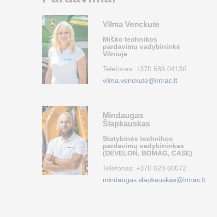
Vilma Venckutė
Miško technikos
pardavimų vadybininkė
Vilniuje
Telefonas:
+370 686 04130
vilma.venckute@intrac.lt
Mindaugas
Šlapkauskas
Statybinės technikos
pardavimų vadybininkas
(DEVELON, BOMAG, CASE)
Telefonas:
+370 620 60072
mindaugas.slapkauskas@intrac.lt