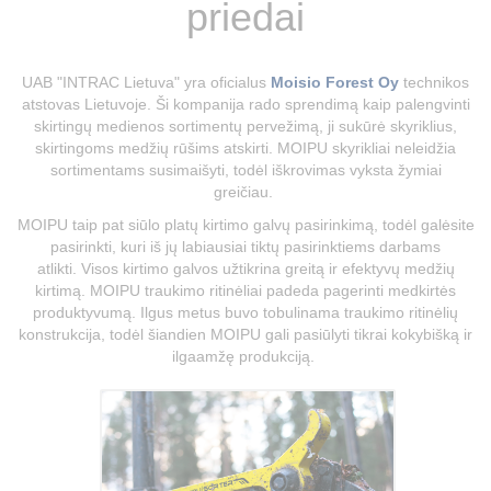
priedai
UAB "INTRAC Lietuva" yra oficialus
Moisio Forest Oy
technikos
atstovas Lietuvoje. Ši kompanija rado sprendimą kaip palengvinti
skirtingų medienos sortimentų pervežimą, ji sukūrė skyriklius,
skirtingoms medžių rūšims atskirti. MOIPU skyrikliai neleidžia
sortimentams susimaišyti, todėl iškrovimas vyksta žymiai
greičiau.
MOIPU taip pat siūlo platų kirtimo galvų pasirinkimą, todėl galėsite
pasirinkti, kuri iš jų labiausiai tiktų pasirinktiems darbams
atlikti. Visos kirtimo galvos užtikrina greitą ir efektyvų medžių
kirtimą. MOIPU traukimo ritinėliai padeda pagerinti medkirtės
produktyvumą. Ilgus metus buvo tobulinama traukimo ritinėlių
konstrukcija, todėl šiandien MOIPU gali pasiūlyti tikrai kokybišką ir
ilgaamžę produkciją.