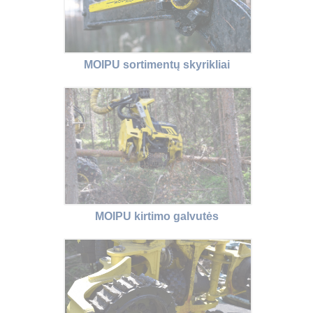
MOIPU sortimentų skyrikliai
MOIPU kirtimo galvutės