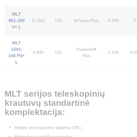
MLT
961-160
11 950
156
M-Vario Plus
6 000
9
V+ L
MLT
1041-
Powershift
9 690
141
4 100
9.6
145 PS+
Plus
L
MLT serijos teleskopinių
krautuvų standartinė
komplektacija:
Strėlės amortizavimo sistema CRC;
Hidrauliniai stabdžiai priekabai;