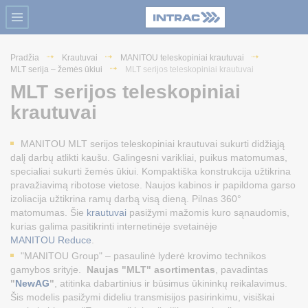
Pradžia
Krautuvai
MANITOU teleskopiniai krautuvai
MLT serija – žemės ūkiui
MLT serijos teleskopiniai krautuvai
MLT serijos teleskopiniai
krautuvai
MANITOU MLT serijos teleskopiniai krautuvai sukurti didžiąją
dalį darbų atlikti kaušu. Galingesni varikliai, puikus matomumas,
specialiai sukurti žemės ūkiui. Kompaktiška konstrukcija užtikrina
pravažiavimą ribotose vietose. Naujos kabinos ir papildoma garso
izoliacija užtikrina ramų darbą visą dieną. Pilnas 360°
matomumas. Šie
krautuvai
pasižymi mažomis kuro sąnaudomis,
kurias galima pasitikrinti internetinėje svetainėje
MANITOU Reduce
.
"MANITOU Group" – pasaulinė lyderė krovimo technikos
gamybos srityje.
Naujas "MLT" asortimentas
, pavadintas
"
NewAG
"
, atitinka dabartinius ir būsimus ūkininkų reikalavimus.
Šis modelis pasižymi dideliu transmisijos pasirinkimu, visiškai