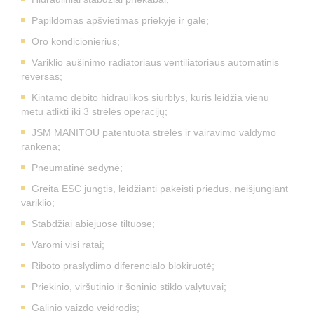
Papildomas apšvietimas priekyje ir gale;
Oro kondicionierius;
Variklio aušinimo radiatoriaus ventiliatoriaus automatinis
reversas;
Kintamo debito hidraulikos siurblys, kuris leidžia vienu
metu atlikti iki 3 strėlės operacijų;
JSM MANITOU patentuota strėlės ir vairavimo valdymo
rankena;
Pneumatinė sėdynė;
Greita ESC jungtis, leidžianti pakeisti priedus, neišjungiant
variklio;
Stabdžiai abiejuose tiltuose;
Varomi visi ratai;
Riboto praslydimo diferencialo blokiruotė;
Priekinio, viršutinio ir šoninio stiklo valytuvai;
Galinio vaizdo veidrodis;