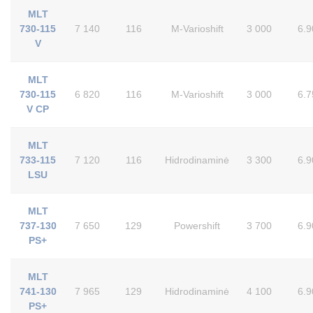
MLT
730-115
7 140
116
M-Varioshift
3 000
6.9
V
MLT
730-115
6 820
116
M-Varioshift
3 000
6.7
V CP
MLT
733-115
7 120
116
Hidrodinaminė
3 300
6.9
LSU
MLT
737-130
7 650
129
Powershift
3 700
6.9
PS+
MLT
741-130
7 965
129
Hidrodinaminė
4 100
6.9
PS+