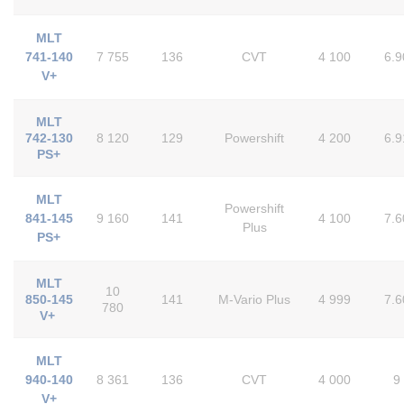
MLT
741-140
7 755
136
CVT
4 100
6.9
V+
MLT
742-130
8 120
129
Powershift
4 200
6.9
PS+
MLT
Powershift
841-145
9 160
141
4 100
7.6
Plus
PS+
MLT
10
850-145
141
M-Vario Plus
4 999
7.6
780
V+
MLT
940-140
8 361
136
CVT
4 000
9
V+