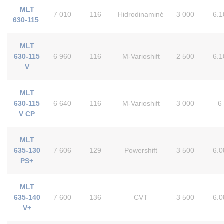
MLT
7 010
116
Hidrodinaminė
3 000
6.1
630-115
MLT
630-115
6 960
116
M-Varioshift
2 500
6.1
V
MLT
630-115
6 640
116
M-Varioshift
3 000
6
V CP
MLT
635-130
7 606
129
Powershift
3 500
6.0
PS+
MLT
635-140
7 600
136
CVT
3 500
6.0
V+