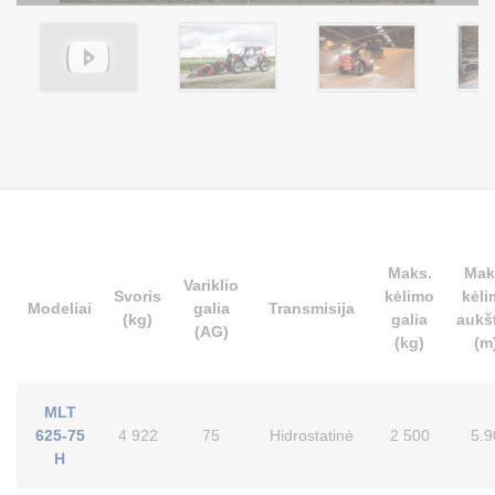
Maks.
Mak
Variklio
Svoris
kėlimo
kėli
Modeliai
galia
Transmisija
(kg)
galia
aukš
(AG)
(kg)
(m
MLT
625-75
4 922
75
Hidrostatinė
2 500
5.9
H