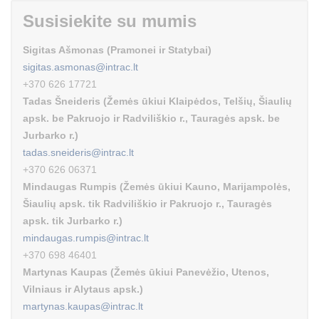
Susisiekite su mumis
Sigitas Ašmonas (Pramonei ir Statybai)
sigitas.asmonas@intrac.lt
+370 626 17721
Tadas Šneideris (Žemės ūkiui Klaipėdos, Telšių, Šiaulių
apsk. be Pakruojo ir Radviliškio r., Tauragės apsk. be
Jurbarko r.)
tadas.sneideris@intrac.lt
+370 626 06371
Mindaugas Rumpis (Žemės ūkiui Kauno, Marijampolės,
Šiaulių apsk. tik Radviliškio ir Pakruojo r., Tauragės
apsk. tik Jurbarko r.)
mindaugas.rumpis@intrac.lt
+370 698 46401
Martynas Kaupas (Žemės ūkiui Panevėžio, Utenos,
Vilniaus ir Alytaus apsk.)
martynas.kaupas@intrac.lt