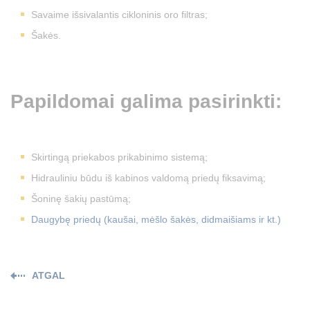
Savaime išsivalantis cikloninis oro filtras;
Šakės.
Papildomai galima pasirinkti:
Skirtingą priekabos prikabinimo sistemą;
Hidrauliniu būdu iš kabinos valdomą priedų fiksavimą;
Šoninę šakių pastūmą;
Daugybę priedų (kaušai, mėšlo šakės, didmaišiams ir kt.)
ATGAL