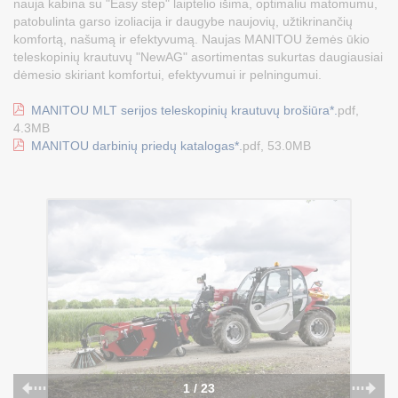
nauja kabina su "Easy step" laiptelio išima, optimaliu matomumu,
patobulinta garso izoliacija ir daugybe naujovių, užtikrinančių
komfortą, našumą ir efektyvumą. Naujas MANITOU žemės ūkio
teleskopinių krautuvų "NewAG" asortimentas sukurtas daugiausiai
dėmesio skiriant komfortui, efektyvumui ir pelningumui.
MANITOU MLT serijos teleskopinių krautuvų brošiūra*.
pdf,
4.3MB
MANITOU darbinių priedų katalogas*.
pdf, 53.0MB
1 / 23