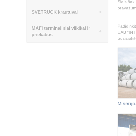
Šiais šaki
pravažuma
SVETRUCK krautuvai
Padidinki
MAFI terminaliniai vilkikai ir
UAB “INTR
priekabos
Susisieki
M serijo