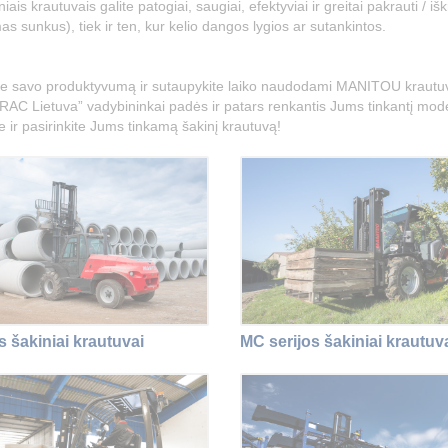
niais krautuvais galite patogiai, saugiai, efektyviai ir greitai pakrauti / iš
s sunkus), tiek ir ten, kur kelio dangos lygios ar sutankintos.
te savo produktyvumą ir sutaupykite laiko naudodami MANITOU krautu
AC Lietuva” vadybininkai padės ir patars renkantis Jums tinkantį mode
te ir pasirinkite Jums tinkamą šakinį krautuvą!
s šakiniai krautuvai
MC serijos šakiniai krautuv