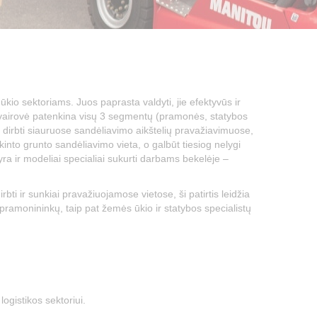
io sektoriams. Juos paprasta valdyti, jie efektyvūs ir
nto įvairovė patenkina visų 3 segmentų (pramonės, statybos
e dirbti siauruose sandėliavimo aikštelių pravažiavimuose,
nkinto grunto sandėliavimo vieta, o galbūt tiesiog nelygi
a ir modeliai specialiai sukurti darbams bekelėje –
i ir sunkiai pravažiuojamose vietose, ši patirtis leidžia
ų pramonininkų, taip pat žemės ūkio ir statybos specialistų
ogistikos sektoriui.