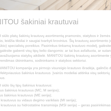
TOU šakiniai krautuvai
iūlo platų šakinių krautuvų asortimentą pramonės, statybos ir žemės ūk
ūs, leidžia tiksliai ir saugiai tvarkyti krovinius. Šių krautuvų asortime
ūkio) specialistų poreikius. Pasirinkus tinkamą krautuvo modelį, galėsit
galėsite gabenti visų tipų kelio dangomis: ar tai bus asfaltuota, ar suta
ravažiuojama statybų aikštelė. MANITOU šakinių krautuvų asortimente yr
rendimas ūkininkams, sodininkams ir statybos sektoriui.
ANITOU kompanija yra pirmojo visureigio krautuvo išradėja, galinčio dirbt
efektyviausius šakinius krautuvus. Įvairūs modeliai atitinka visų sektori
mus.
iūlo šių tipų šakinius krautuvus:
gius šakinius krautuvus (MC, M serijos);
ius šakinius krautuvus (ME serija);
 krautuvus su vidaus degimo varikliais (MI serija);
 krautuvus su hidrostatine transmisija (MSI serija) – geras pasirinkimas l