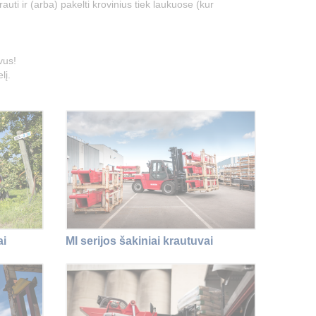
krauti ir (arba) pakelti krovinius tiek laukuose (kur
vus!
lį.
ai
MI serijos šakiniai krautuvai