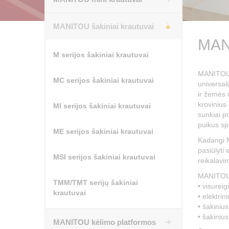
MANITOU šakiniai krautuvai
MANI
M serijos šakiniai krautuvai
MANITOU s
MC serijos šakiniai krautuvai
universal
ir žemės 
krovinius 
MI serijos šakiniai krautuvai
sunkiai p
puikus sp
ME serijos šakiniai krautuvai
Kadangi M
pasiūlyti 
MSI serijos šakiniai krautuvai
reikalavi
MANITOU s
TMM/TMT serijų šakiniai
• visurei
krautuvai
• elektrin
• šakinius
• šakinius
MANITOU kėlimo platformos