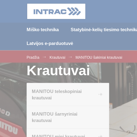
Miško technika
Statybinė-kelių tiesimo technik
Latvijos e-parduotuvė
Pradžia
Krautuvai
MANITOU šakiniai krautuvai
Krautuvai
MANITOU teleskopiniai
krautuvai
MANITOU šarnyriniai
krautuvai
MANITOU mini krautuvai