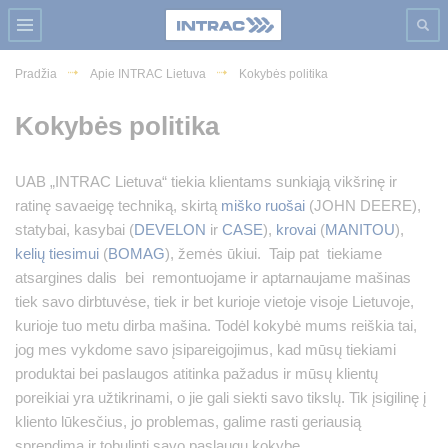
Pradžia
Apie INTRAC Lietuva
Kokybės politika
Kokybės politika
UAB „INTRAC Lietuva“ tiekia klientams sunkiąją vikšrinę ir
ratinę savaeigę techniką, skirtą
miško ruošai
(JOHN DEERE),
statybai, kasybai (
DEVELON
ir
CASE
),
krovai
(
MANITOU
),
kelių tiesimui
(
BOMAG
), žemės ūkiui. Taip pat tiekiame
atsargines dalis bei remontuojame ir aptarnaujame mašinas
tiek savo dirbtuvėse, tiek ir bet kurioje vietoje visoje Lietuvoje,
kurioje tuo metu dirba mašina. Todėl kokybė mums reiškia tai,
jog mes vykdome savo įsipareigojimus, kad mūsų tiekiami
produktai bei paslaugos atitinka pažadus ir mūsų klientų
poreikiai yra užtikrinami, o jie gali siekti savo tikslų. Tik įsigilinę į
kliento lūkesčius, jo problemas, galime rasti geriausią
sprendimą ir tobulinti savo paslaugų kokybę.