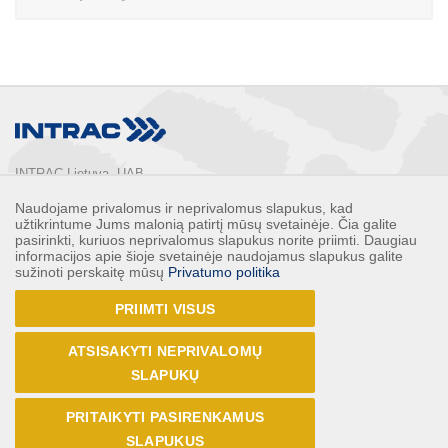
INTRAC Lietuva, UAB
Ušos g. 2, LT-02121,

Naudojame privalomus ir neprivalomus slapukus, kad
Vilnius, Lietuva

užtikrintume Jums malonią patirtį mūsų svetainėje. Čia galite
Telefonas: 
+370 5 2132248
pasirinkti, kuriuos neprivalomus slapukus norite priimti. Daugiau
informacijos apie šioje svetainėje naudojamus slapukus galite
Faksas: 
+370 5 2132247
sužinoti perskaitę mūsų
Privatumo politika
E-paštas: 
info@intrac.lt
PRIIMTI VISUS
VISI KONTAKTAI
ATSISAKYTI NEPRIVALOMŲ
Sekite mus
SLAPUKŲ
PRITAIKYTI PASIRENKAMUS
SLAPUKUS