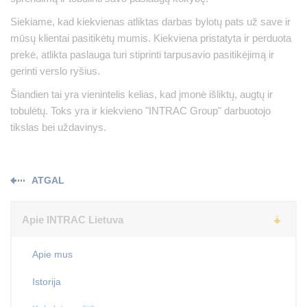
Siekiame, kad kiekvienas atliktas darbas bylotų pats už save ir
mūsų klientai pasitikėtų mumis. Kiekviena pristatyta ir perduota
prekė, atlikta paslauga turi stiprinti tarpusavio pasitikėjimą ir
gerinti verslo ryšius.
Šiandien tai yra vienintelis kelias, kad įmonė išliktų, augtų ir
tobulėtų. Toks yra ir kiekvieno "INTRAC Group" darbuotojo
tikslas bei uždavinys.
ATGAL
Apie INTRAC Lietuva
Apie mus
Istorija