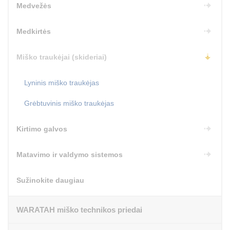
Medvežės
Medkirtės
Miško traukėjai (skideriai)
Lyninis miško traukėjas
Grėbtuvinis miško traukėjas
Kirtimo galvos
Matavimo ir valdymo sistemos
Sužinokite daugiau
WARATAH miško technikos priedai