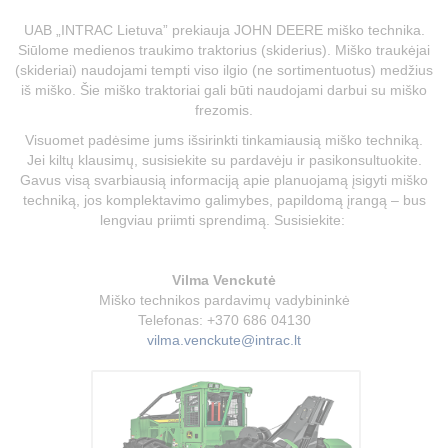
UAB „INTRAC Lietuva” prekiauja JOHN DEERE
miško technika.
Siūlome medienos traukimo traktorius (skiderius). Miško traukėjai
(skideriai) naudojami tempti viso ilgio (ne sortimentuotus) medžius
iš miško. Šie miško traktoriai gali būti naudojami darbui su miško
frezomis.
Visuomet padėsime jums išsirinkti tinkamiausią miško techniką.
Jei kiltų klausimų, susisiekite su pardavėju ir pasikonsultuokite.
Gavus visą svarbiausią informaciją apie planuojamą įsigyti miško
techniką, jos komplektavimo galimybes, papildomą įrangą – bus
lengviau priimti sprendimą. Susisiekite:
Vilma Venckutė
Miško technikos pardavimų vadybininkė
Telefonas: +370 686 04130
vilma.venckute@intrac.lt