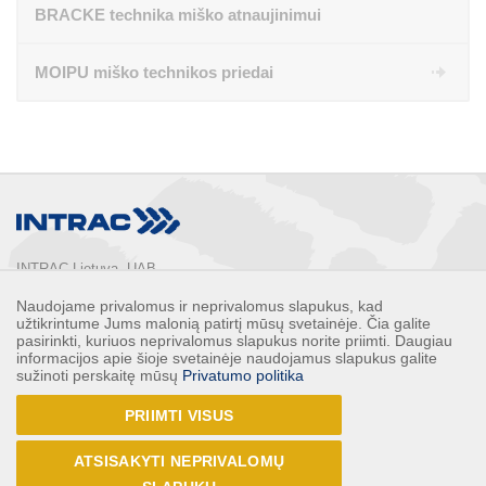
BRACKE technika miško atnaujinimui
MOIPU miško technikos priedai
INTRAC Lietuva, UAB
Ušos g. 2, LT-02121,

Naudojame privalomus ir neprivalomus slapukus, kad
Vilnius, Lietuva

užtikrintume Jums malonią patirtį mūsų svetainėje. Čia galite
Telefonas: 
+370 5 2132248
pasirinkti, kuriuos neprivalomus slapukus norite priimti. Daugiau
informacijos apie šioje svetainėje naudojamus slapukus galite
Faksas: 
+370 5 2132247
sužinoti perskaitę mūsų
Privatumo politika
E-paštas: 
info@intrac.lt
PRIIMTI VISUS
VISI KONTAKTAI
ATSISAKYTI NEPRIVALOMŲ
Sekite mus