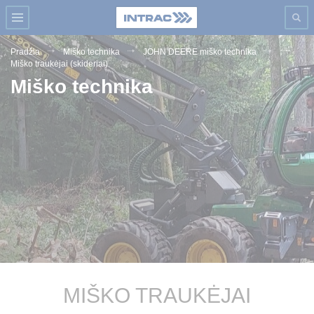
Pradžia
Miško technika
JOHN DEERE miško technika
Miško traukėjai (skideriai)
Miško technika
MIŠKO TRAUKĖJAI