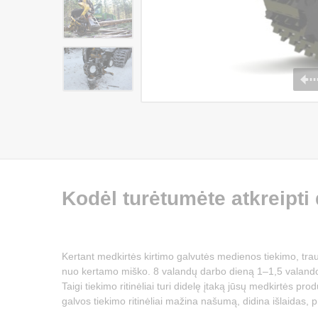
Kodėl turėtumėte atkreipti
Kertant medkirtės kirtimo galvutės medienos tiekimo, trau
nuo kertamo miško. 8 valandų darbo dieną 1–1,5 valandos
Taigi tiekimo ritinėliai turi didelę įtaką jūsų medkirtės pr
galvos tiekimo ritinėliai mažina našumą, didina išlaidas, 