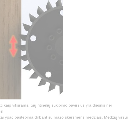
kti kaip vikšrams. Šių ritinėlių sukibimo paviršius yra diesnis nei
s!
 tai ypač pastebima dirbant su mažo skersmens medžiais. Medžių viršū