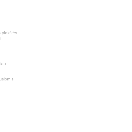
s plokštės
i
čiau
ausiomis