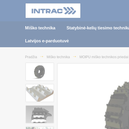
Miško technika
Statybinė-kelių tiesimo technik
Latvijos e-parduotuvė
Pradžia
Miško technika
MOIPU miško technikos priedai