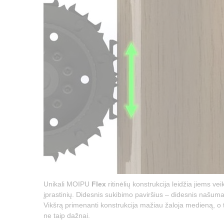
Unikali MOIPU
Flex
ritinėlių konstrukcija leidžia jiems vei
įprastinių. Didesnis sukibimo paviršius – didesnis našuma
Vikšrą primenanti konstrukcija mažiau žaloja medieną, o
ne taip dažnai.