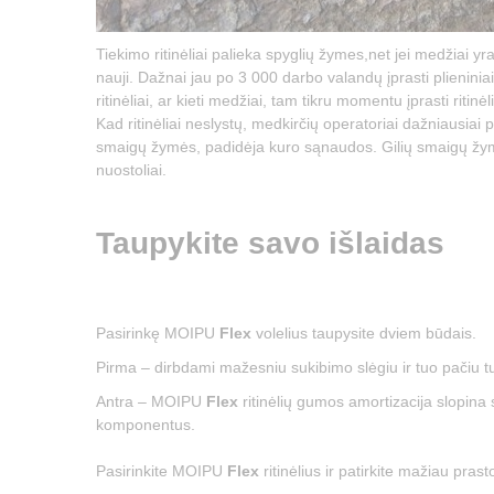
Tiekimo ritinėliai palieka spyglių žymes,net jei medžiai yr
nauji. Dažnai jau po 3 000 darbo valandų įprasti plieniniai
ritinėliai, ar kieti medžiai, tam tikru momentu įprasti ritinėl
Kad ritinėliai neslystų, medkirčių operatoriai dažniausiai 
smaigų žymės, padidėja kuro sąnaudos. Gilių smaigų ž
nuostoliai.
Taupykite savo išlaidas
Pasirinkę MOIPU
Flex
volelius taupysite dviem būdais.
Pirma – dirbdami mažesniu sukibimo slėgiu ir tuo pačiu 
Antra – MOIPU
Flex
ritinėlių gumos amortizacija slopina
komponentus.
​Pasirinkite MOIPU
Flex
ritinėlius ir patirkite mažiau prast