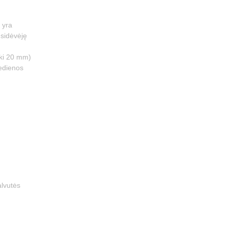
 yra
usidėvėję
 iki 20 mm)
edienos
alvutės