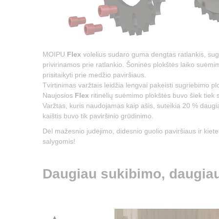
MOIPU
Flex
volelius sudaro guma dengtas ratlankis, sugri
privirinamos prie ratlankio. Šoninės plokštės laiko suėmi
prisitaikyti prie medžio paviršiaus.
Tvirtinimas varžtais leidžia lengvai pakeisti sugriebimo plok
Naujosios
Flex
ritinėlių suėmimo plokštės buvo šiek tiek
Varžtas, kuris naudojamas kaip ašis, suteikia 20 % daugia
kaištis buvo tik paviršinio grūdinimo.
Dėl mažesnio judėjimo, didesnio guolio paviršiaus ir kiete
salygomis!
Daugiau sukibimo, daugia