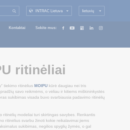
INTRAC Lietuva
lietuvių
Kontaktai
Sekite mus:
 ritinėliai
“ tiekimo ritinėlius
MOIPU
kūrė daugiau nei tris
pradžių savo reikmėms, o vėliau ir kitiems miškininkystės
eras sukibimas visada buvo svarbiausia padavimo ritinėlių
o ritinėlių modeliai turi skirtingas savybes. Renkantis
 ritinėlius svarbu žinoti kokie reikalavimai jiems
aksimalus sukibimas, negilios spyglių žymės, o gal