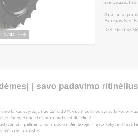
svarbiausia, kad
Šiuo metu galime 
Flex standard
,
Fl
Kad ir kuriuos MO
1 / 38
 dėmesį į savo padavimo ritinėliu
kimo laikas svyruoja nuo 12 iki 18 % viso medkirtės darbo laiko, prikl
 tenka medienos tiekimui naudojant ritinėlius!
oduktyvumui ir patiriamoms išlaidoms. Jie įtakoja ir rąsto kokybę. Prasti ki
prastėja rąstų kokybė.