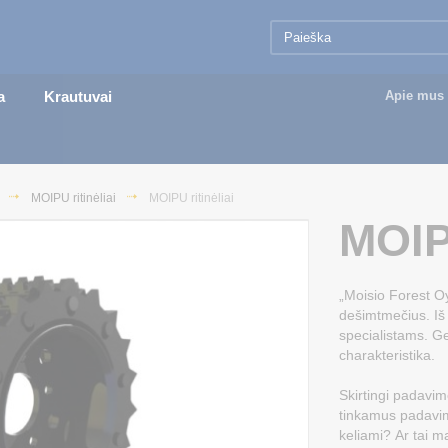
a
Krautuvai
Apie mus
MOIPU ritinėliai
MOIPU ritinėliai
MOIPU
„Moisio Forest Oy
dešimtmečius. Iš 
specialistams. G
charakteristika.
Skirtingi padavim
tinkamus padavimo
keliami? Ar tai m