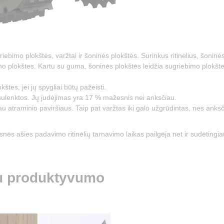
ebimo plokštės, varžtai ir šoninės plokštės. Surinkus ritinėlius, šoninė
mo plokštes. Kartu su guma, šoninės plokštės leidžia sugriebimo plokšte
štes, jei jų spygliai būtų pažeisti.
 sulenktos. Jų judėjimas yra 17 % mažesnis nei anksčiau.
u atraminio paviršiaus. Taip pat varžtas iki galo užgrūdintas, nes anks
snės ašies padavimo ritinėlių tarnavimo laikas pailgėja net ir sudėtingi
u produktyvumo