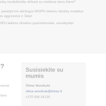
 būtų neužsikimštu dirbant su mediena stora žieve?
pasiūlyti tris skirtingus MOIPU tiekimo ritinėlių modelius:
ex aggressive
ir
Steel
.
IPU tiekimo ritinėlius pasirinktumėte, nesuklysite!
s?
Susisiekite su
mumis
ausomai
Vilma Venckutė
vilma.venckute@intrac.lt
rtimo
+370 686 04130