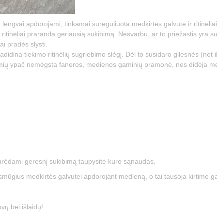
a lengvai apdorojami, tinkamai sureguliuota medkirtės galvutė ir ritinėliai
 ritinėliai praranda geriausią sukibimą. Nesvarbu, ar to priežastis yra s
iai pradės slysti.
padidina tiekimo ritinėlių sugriebimo slėgį. Dėl to susidaro gilesnės (net
ymių ypač nemėgsta faneros, medienos gaminių pramonė, nes didėja m
turėdami geresnį sukibimą taupysite kuro sąnaudas.
 smūgius medkirtės galvutei apdorojant medieną, o tai tausoja kirtimo g
ovų bei išlaidų!