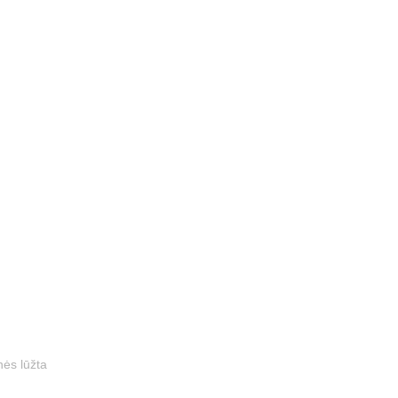
nės lūžta