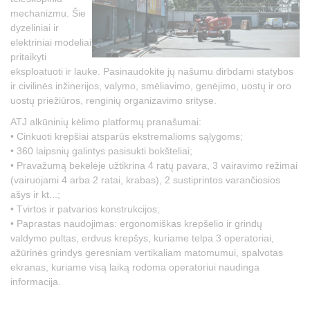
mechanizmu. Šie
dyzeliniai ir
elektriniai modeliai
pritaikyti
eksploatuoti ir lauke. Pasinaudokite jų našumu dirbdami statybos
ir civilinės inžinerijos, valymo, smėliavimo, genėjimo, uostų ir oro
uostų priežiūros, renginių organizavimo srityse.
ATJ alkūninių kėlimo platformų pranašumai:
• Cinkuoti krepšiai atsparūs ekstremalioms sąlygoms;
• 360 laipsnių galintys pasisukti bokšteliai;
• Pravažumą bekelėje užtikrina 4 ratų pavara, 3 vairavimo režimai
(vairuojami 4 arba 2 ratai, krabas), 2 sustiprintos varančiosios
ašys ir kt...;
• Tvirtos ir patvarios konstrukcijos;
• Paprastas naudojimas: ergonomiškas krepšelio ir grindų
valdymo pultas, erdvus krepšys, kuriame telpa 3 operatoriai,
ažūrinės grindys geresniam vertikaliam matomumui, spalvotas
ekranas, kuriame visą laiką rodoma operatoriui naudinga
informacija.