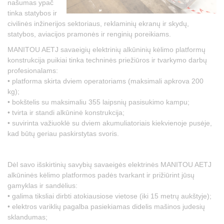
našumas ypač
tinka statybos ir
civilinės inžinerijos sektoriaus, reklaminių ekranų ir skydų,
statybos, aviacijos pramonės ir renginių poreikiams.
MANITOU AETJ savaeigių elektrinių alkūninių kėlimo platformų
konstrukcija puikiai tinka techninės priežiūros ir tvarkymo darbų
profesionalams:
• platforma skirta dviem operatoriams (maksimali apkrova 200
kg);
• bokštelis su maksimaliu 355 laipsnių pasisukimo kampu;
• tvirta ir standi alkūninė konstrukcija;
• suvirinta važiuoklė su dviem akumuliatoriais kiekvienoje pusėje,
kad būtų geriau paskirstytas svoris.
Dėl savo išskirtinių savybių savaeigės elektrinės MANITOU AETJ
alkūninės kėlimo platformos padės tvarkant ir prižiūrint jūsų
gamyklas ir sandėlius:
• galima tiksliai dirbti atokiausiose vietose (iki 15 metrų aukštyje);
• elektros variklių pagalba pasiekiamas didelis mašinos judesių
sklandumas;