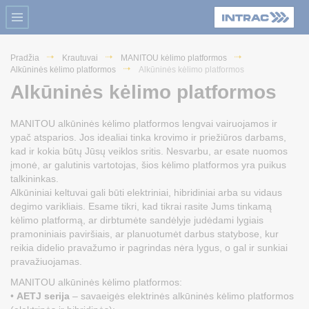
Pradžia
Krautuvai
MANITOU kėlimo platformos
Alkūninės kėlimo platformos
Alkūninės kėlimo platformos
Alkūninės kėlimo platformos
MANITOU alkūninės kėlimo platformos lengvai vairuojamos ir
ypač atsparios. Jos idealiai tinka krovimo ir priežiūros darbams,
kad ir kokia būtų Jūsų veiklos sritis. Nesvarbu, ar esate nuomos
įmonė, ar galutinis vartotojas, šios kėlimo platformos yra puikus
talkininkas.
Alkūniniai keltuvai gali būti elektriniai, hibridiniai arba su vidaus
degimo varikliais. Esame tikri, kad tikrai rasite Jums tinkamą
kėlimo platformą, ar dirbtumėte sandėlyje judėdami lygiais
pramoniniais paviršiais, ar planuotumėt darbus statybose, kur
reikia didelio pravažumo ir pagrindas nėra lygus, o gal ir sunkiai
pravažiuojamas.
MANITOU alkūninės kėlimo platformos:
•
AETJ serija
– savaeigės elektrinės alkūninės kėlimo platformos