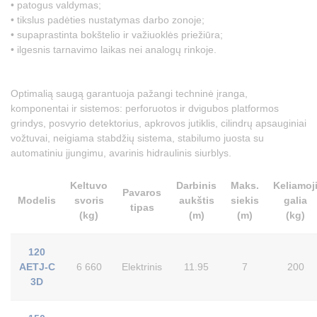
• patogus valdymas;
• tikslus padėties nustatymas darbo zonoje;
• supaprastinta bokštelio ir važiuoklės priežiūra;
• ilgesnis tarnavimo laikas nei analogų rinkoje.
Optimalią saugą garantuoja pažangi techninė įranga,
komponentai ir sistemos: perforuotos ir dvigubos platformos
grindys, posvyrio detektorius, apkrovos jutiklis, cilindrų apsauginiai
vožtuvai, neigiama stabdžių sistema, stabilumo juosta su
automatiniu įjungimu, avarinis hidraulinis siurblys.
Keltuvo
Darbinis
Maks.
Keliamoj
Pavaros
Modelis
svoris
aukštis
siekis
galia
tipas
(kg)
(m)
(m)
(kg)
120
AETJ-C
6 660
Elektrinis
11.95
7
200
3D