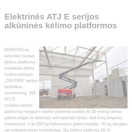
Elektrinės ATJ E serijos
alkūninės kėlimo platformos
MANITOU su
keturiais naujais
kėlimo platformų
modeliais didina
mažos emisijos
„OXYGEN“ serijos
technikos
asortimentą. 200
ATJ E
modelio kėlimo
platformą nelygiam reljefui (darbinis aukštis iki 20 metrų) dabar
galima įsigyti su keturiais vairuojamais ratais, kad būtų lengviau
manevruoti, ir iki 250 kg keliamosios galios krepšiu, 30 kg daugiau
nei ankstesniuose modeliuose. Šių kėlimo platfomų 50 %