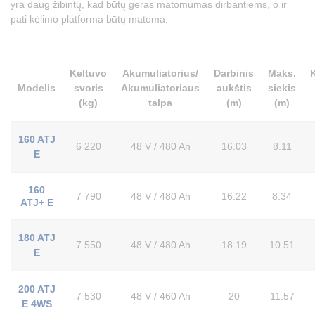
yra daug žibintų, kad būtų geras matomumas dirbantiems, o ir
pati kėlimo platforma būtų matoma.
Keltuvo
Akumuliatorius/
Darbinis
Maks.
K
Modelis
svoris
Akumuliatoriaus
aukštis
siekis
(kg)
talpa
(m)
(m)
160 ATJ
6 220
48 V / 480 Ah
16.03
8.11
E
160
7 790
48 V / 480 Ah
16.22
8.34
ATJ+ E
180 ATJ
7 550
48 V / 480 Ah
18.19
10.51
E
200 ATJ
7 530
48 V / 460 Ah
20
11.57
E 4WS