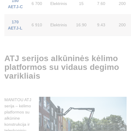
150
6 700
Elektrinis
15
7.60
200
AETJ-C
170
6 910
Elektrinis
16.90
9.43
200
AETJ-L
ATJ serijos alkūninės kėlimo
platformos su vidaus degimo
varikliais
MANITOU ATJ
serija – kėlimo
platformos su
alkūnine
konstrukcija ir
teleskopiniu