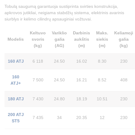
Tobulą saugumą garantuoja sustiprinta svirties konstrukcija,
apkrovos jutikliai, neigiama stabdžių sistema, elektrinis avarinis
siurblys ir kėlimo cilindrų apsauginiai vožtuvai.
Keltuvo
Variklio
Darbinis
Maks.
Keliamoji
Modelis
svoris
galia
aukštis
siekis
galia
(kg)
(AG)
(m)
(m)
(kg)
160 ATJ
6 118
24.50
16.02
8.30
230
160
7 500
24.50
16.21
8.52
408
ATJ+
180 ATJ
7 430
24.80
18.19
10.51
230
200 ATJ
7 435
34
20.35
12
230
ST5