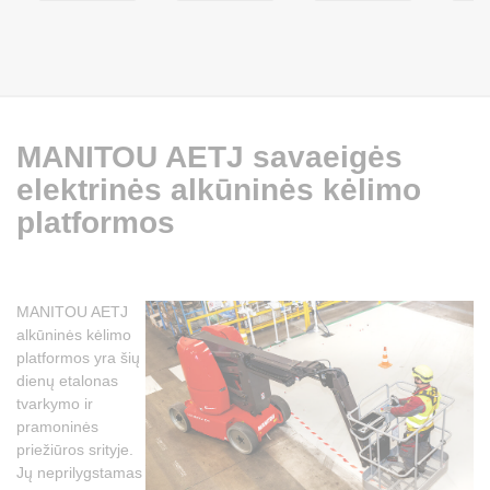
MANITOU AETJ savaeigės
elektrinės alkūninės kėlimo
platformos
MANITOU AETJ
alkūninės kėlimo
platformos yra šių
dienų etalonas
tvarkymo ir
pramoninės
priežiūros srityje.
Jų neprilygstamas