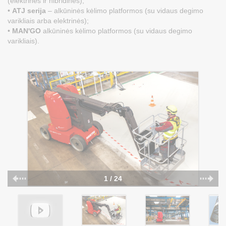
(elektrinės ir hibridinės);
•
ATJ serija
– alkūninės kėlimo platformos (su vidaus degimo
varikliais arba elektrinės);
•
MAN'GO
alkūninės kėlimo platformos (su vidaus degimo
varikliais).
1 / 24