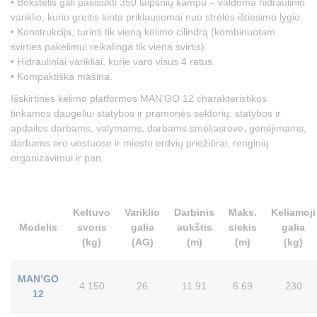
• Bokštelis gali pasisukti 350 laipsnių kampu – valdoma hidraulinio
variklio, kurio greitis kinta priklausomai nuo strėlės ištiesimo lygio.
• Konstrukcija, turinti tik vieną kėlimo cilindrą (kombinuotam
svirties pakėlimui reikalinga tik viena svirtis).
• Hidrauliniai varikliai, kurie varo visus 4 ratus.
• Kompaktiška mašina.
Išskirtinės kėlimo platformos MAN'GO 12 charakteristikos
tinkamos daugeliui statybos ir pramonės sektorių: statybos ir
apdailos darbams, valymams, darbams smėliasrove, genėjimams,
darbams oro uostuose ir miesto erdvių priežiūrai, renginių
organizavimui ir pan.
Keltuvo
Variklio
Darbinis
Maks.
Keliamoji
Modelis
svoris
galia
aukštis
siekis
galia
(kg)
(AG)
(m)
(m)
(kg)
MAN’GO
4 150
26
11.91
6.69
230
12