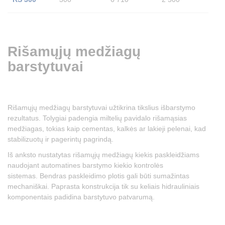
Rišamųjų medžiagų
barstytuvai
Rišamųjų medžiagų barstytuvai užtikrina tikslius išbarstymo
rezultatus. Tolygiai padengia miltelių pavidalo rišamąsias
medžiagas, tokias kaip cementas, kalkės ar lakieji pelenai, kad
stabilizuotų ir pagerintų pagrindą.
Iš anksto nustatytas rišamųjų medžiagų kiekis paskleidžiams
naudojant automatines barstymo kiekio kontrolės
sistemas. Bendras paskleidimo plotis gali būti sumažintas
mechaniškai. Paprasta konstrukcija tik su keliais hidrauliniais
komponentais padidina barstytuvo patvarumą.