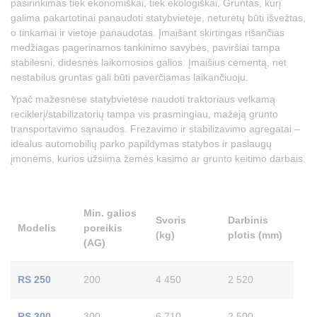
pasirinkimas tiek ekonomiškai, tiek ekologiškai. Gruntas, kurį
galima pakartotinai panaudoti statybvietėje, neturėtų būti išvežtas,
o tinkamai ir vietoje panaudotas. Įmaišant skirtingas rišančias
medžiagas pagerinamos tankinimo savybės, paviršiai tampa
stabilesni, didesnės laikomosios galios. Įmaišius cementą, net
nestabilus gruntas gali būti paverčiamas laikančiuoju.
Ypač mažesnėse statybvietėse naudoti traktoriaus velkamą
reciklerį/stabilizatorių tampa vis prasmingiau, mažėją grunto
transportavimo sąnaudos. Frezavimo ir stabilizavimo agregatai –
idealus automobilių parko papildymas statybos ir paslaugų
įmonėms, kurios užsiima žemės kasimo ar grunto keitimo darbais.
Min. galios
Svoris
Darbinis
Modelis
poreikis
(kg)
plotis (mm)
(AG)
RS 250
200
4 450
2 520
RS 300
300
6 710
2 500