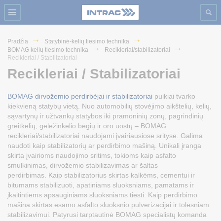
Pradžia
Statybinė-kelių tiesimo technika
BOMAG kelių tiesimo technika
Recikleriai/stabilizatoriai
Recikleriai / Stabilizatoriai
Recikleriai / Stabilizatoriai
BOMAG dirvožemio perdirbėjai ir stabilizatoriai
puikiai tvarko
kiekvieną statybų vietą. Nuo automobilių stovėjimo aikštelių, kelių,
sąvartynų ir užtvankų statybos iki pramoninių zonų, pagrindinių
greitkelių, geležinkelio bėgių ir oro uostų – BOMAG
recikleriai/stabilizatoriai naudojami įvairiausiose srityse. Galima
naudoti kaip stabilizatorių ar perdirbimo mašiną. Unikali įranga
skirta įvairioms naudojimo sritims, tokioms kaip asfalto
smulkinimas, dirvožemio stabilizavimas ar šaltas
perdirbimas. Kaip stabilizatorius skirtas kalkėms, cementui ir
bitumams stabilizuoti, apatiniams sluoksniams, pamatams ir
įkaitintiems apsauginiams sluoksniams tiesti. Kaip perdirbimo
mašina skirtas esamo asfalto sluoksnio pulverizacijai ir tolesniam
stabilizavimui. Patyrusi tarptautinė BOMAG specialistų komanda