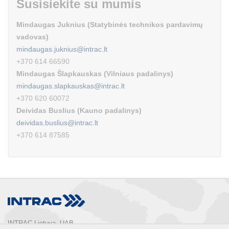
Susisiekite su mumis
Mindaugas Juknius (Statybinės technikos pardavimų
vadovas)
mindaugas.juknius@intrac.lt
+370 614 66590
Mindaugas Šlapkauskas (Vilniaus padalinys)
mindaugas.slapkauskas@intrac.lt
+370 620 60072
Deividas Buslius (Kauno padalinys)
deividas.buslius@intrac.lt
+370 614 87585
INTRAC Lietuva, UAB