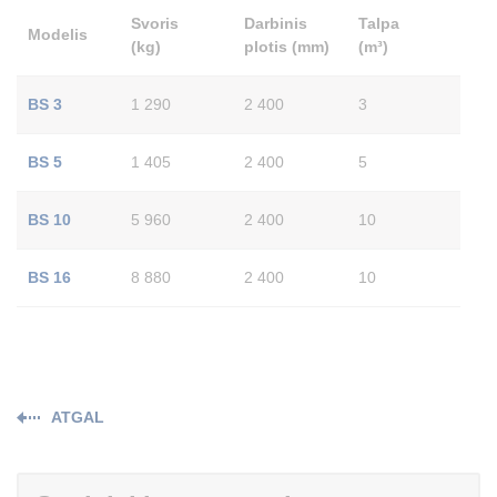
Svoris
Darbinis
Talpa
Modelis
(kg)
plotis (mm)
(m³)
BS 3
1 290
2 400
3
BS 5
1 405
2 400
5
BS 10
5 960
2 400
10
BS 16
8 880
2 400
10
ATGAL