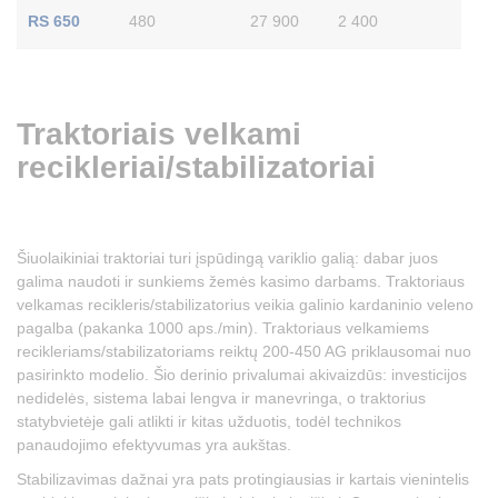
RS 650
480
27 900
2 400
Traktoriais velkami
recikleriai/stabilizatoriai
Šiuolaikiniai traktoriai turi įspūdingą variklio galią: dabar juos
galima naudoti ir sunkiems žemės kasimo darbams. Traktoriaus
velkamas recikleris/stabilizatorius veikia galinio kardaninio veleno
pagalba (pakanka 1000 aps./min). Traktoriaus velkamiems
recikleriams/stabilizatoriams reiktų 200-450 AG priklausomai nuo
pasirinkto modelio. Šio derinio privalumai akivaizdūs: investicijos
nedidelės, sistema labai lengva ir manevringa, o traktorius
statybvietėje gali atlikti ir kitas užduotis, todėl technikos
panaudojimo efektyvumas yra aukštas.
Stabilizavimas dažnai yra pats protingiausias ir kartais vienintelis