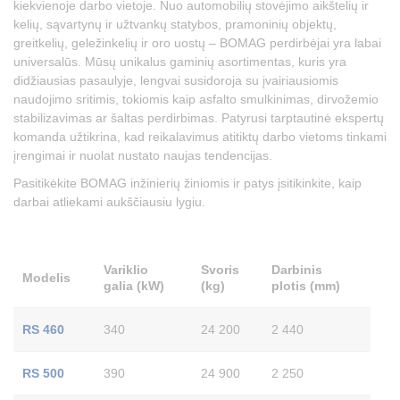
kiekvienoje darbo vietoje. Nuo automobilių stovėjimo aikštelių ir
kelių, sąvartynų ir užtvankų statybos, pramoninių objektų,
greitkelių, geležinkelių ir oro uostų – BOMAG perdirbėjai yra labai
universalūs. Mūsų unikalus gaminių asortimentas, kuris yra
didžiausias pasaulyje, lengvai susidoroja su įvairiausiomis
naudojimo sritimis, tokiomis kaip asfalto smulkinimas, dirvožemio
stabilizavimas ar šaltas perdirbimas. Patyrusi tarptautinė ekspertų
komanda užtikrina, kad reikalavimus atitiktų darbo vietoms tinkami
įrengimai ir nuolat nustato naujas tendencijas.
Pasitikėkite BOMAG inžinierių žiniomis ir patys įsitikinkite, kaip
darbai atliekami aukščiausiu lygiu.
Variklio
Svoris
Darbinis
Modelis
galia (kW)
(kg)
plotis (mm)
RS 460
340
24 200
2 440
RS 500
390
24 900
2 250